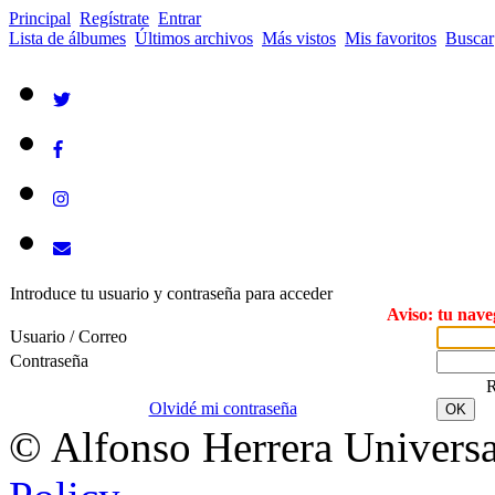
Principal
Regístrate
Entrar
Lista de álbumes
Últimos archivos
Más vistos
Mis favoritos
Buscar
Introduce tu usuario y contraseña para acceder
Aviso: tu nave
Usuario / Correo
Contraseña
R
Olvidé mi contraseña
OK
© Alfonso Herrera Universa