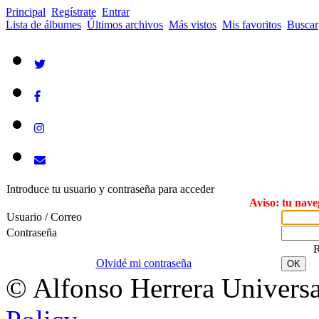
Principal
Regístrate
Entrar
Lista de álbumes
Últimos archivos
Más vistos
Mis favoritos
Buscar
Introduce tu usuario y contraseña para acceder
Aviso: tu nave
Usuario / Correo
Contraseña
R
Olvidé mi contraseña
OK
© Alfonso Herrera Universa