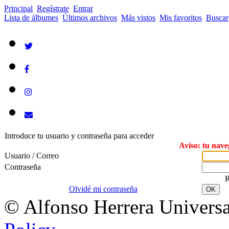
Principal
Regístrate
Entrar
Lista de álbumes
Últimos archivos
Más vistos
Mis favoritos
Buscar
Introduce tu usuario y contraseña para acceder
Aviso: tu nave
Usuario / Correo
Contraseña
R
Olvidé mi contraseña
OK
© Alfonso Herrera Universa