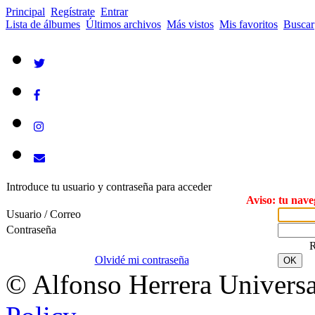
Principal
Regístrate
Entrar
Lista de álbumes
Últimos archivos
Más vistos
Mis favoritos
Buscar
Introduce tu usuario y contraseña para acceder
Aviso: tu nave
Usuario / Correo
Contraseña
R
Olvidé mi contraseña
OK
© Alfonso Herrera Universa