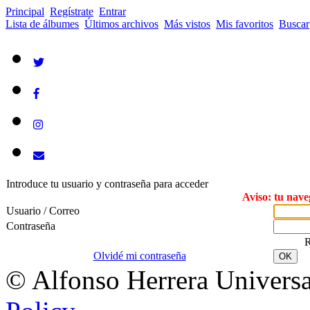
Principal
Regístrate
Entrar
Lista de álbumes
Últimos archivos
Más vistos
Mis favoritos
Buscar
Introduce tu usuario y contraseña para acceder
Aviso: tu nave
Usuario / Correo
Contraseña
R
Olvidé mi contraseña
OK
© Alfonso Herrera Universa