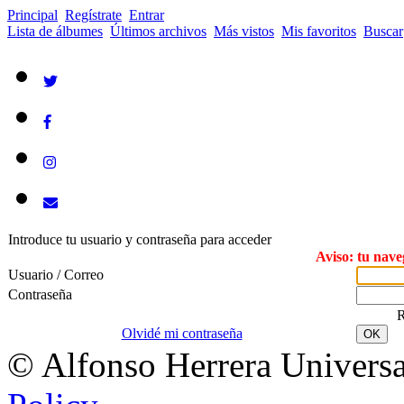
Principal
Regístrate
Entrar
Lista de álbumes
Últimos archivos
Más vistos
Mis favoritos
Buscar
Introduce tu usuario y contraseña para acceder
Aviso: tu nave
Usuario / Correo
Contraseña
R
Olvidé mi contraseña
OK
© Alfonso Herrera Universa