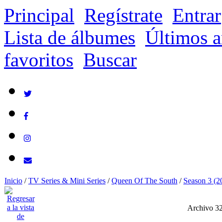
Principal
Regístrate
Entrar
Lista de álbumes
Últimos a
favoritos
Buscar
Inicio
/
TV Series & Mini Series
/
Queen Of The South
/
Season 3 (2
Archivo 3