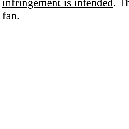
infringement is intended
. T
fan.