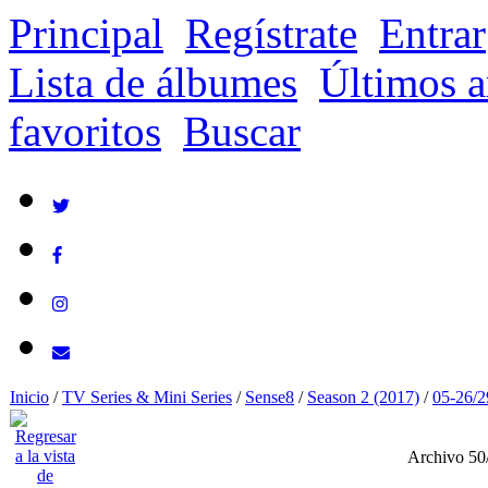
Principal
Regístrate
Entrar
Lista de álbumes
Últimos a
favoritos
Buscar
Inicio
/
TV Series & Mini Series
/
Sense8
/
Season 2 (2017)
/
05-26/2
Archivo 50