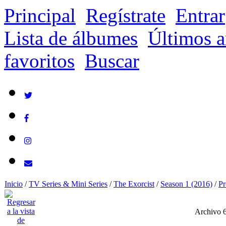
Principal
Regístrate
Entrar
Lista de álbumes
Últimos a
favoritos
Buscar
Inicio
/
TV Series & Mini Series
/
The Exorcist
/
Season 1 (2016)
/
Pr
Archivo 6