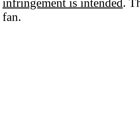
infringement is intended
. T
fan.