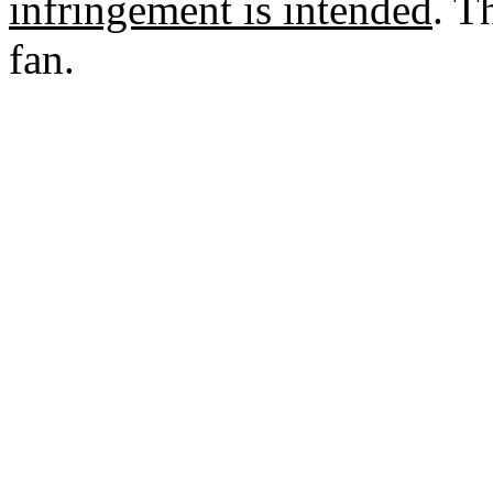
infringement is intended
. T
fan.