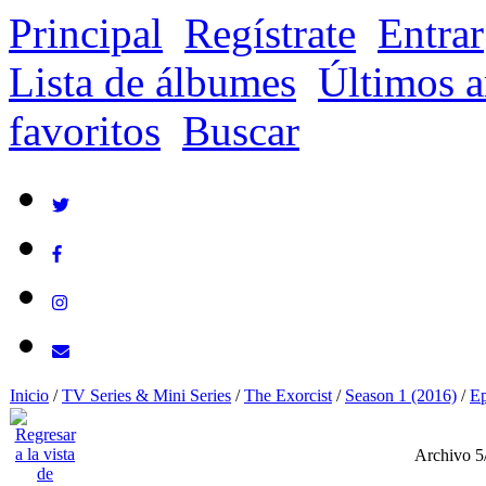
Principal
Regístrate
Entrar
Lista de álbumes
Últimos a
favoritos
Buscar
Inicio
/
TV Series & Mini Series
/
The Exorcist
/
Season 1 (2016)
/
Ep
Archivo 5