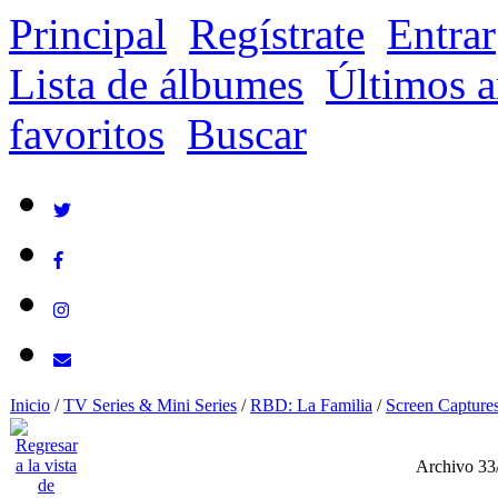
Principal
Regístrate
Entrar
Lista de álbumes
Últimos a
favoritos
Buscar
Inicio
/
TV Series & Mini Series
/
RBD: La Familia
/
Screen Capture
Archivo 33