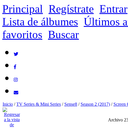
Principal
Regístrate
Entrar
Lista de álbumes
Últimos a
favoritos
Buscar
Inicio
/
TV Series & Mini Series
/
Sense8
/
Season 2 (2017)
/
Screen 
Archivo 2