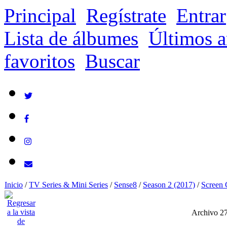
Principal
Regístrate
Entrar
Lista de álbumes
Últimos a
favoritos
Buscar
Inicio
/
TV Series & Mini Series
/
Sense8
/
Season 2 (2017)
/
Screen 
Archivo 2