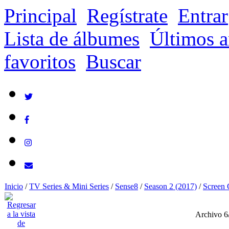
Principal
Regístrate
Entrar
Lista de álbumes
Últimos a
favoritos
Buscar
Inicio
/
TV Series & Mini Series
/
Sense8
/
Season 2 (2017)
/
Screen 
Archivo 6