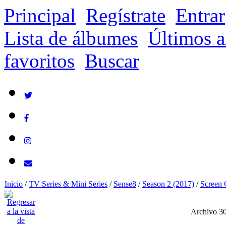
Principal
Regístrate
Entrar
Lista de álbumes
Últimos a
favoritos
Buscar
Inicio
/
TV Series & Mini Series
/
Sense8
/
Season 2 (2017)
/
Screen 
Archivo 3