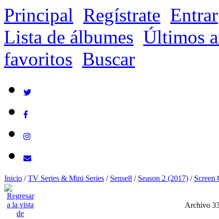
Principal
Regístrate
Entrar
Lista de álbumes
Últimos a
favoritos
Buscar
Inicio
/
TV Series & Mini Series
/
Sense8
/
Season 2 (2017)
/
Screen 
Archivo 3