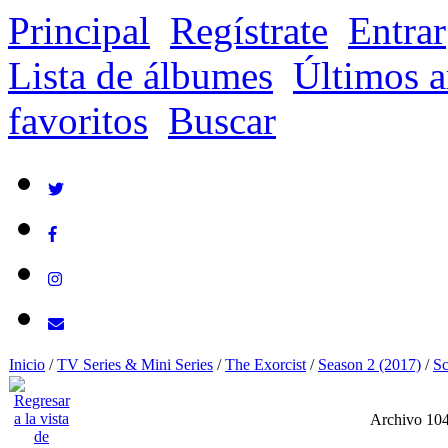
Principal
Regístrate
Entrar
Lista de álbumes
Últimos a
favoritos
Buscar
Inicio
/
TV Series & Mini Series
/
The Exorcist
/
Season 2 (2017)
/
Sc
Archivo 10