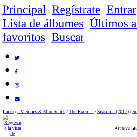
Principal
Regístrate
Entrar
Lista de álbumes
Últimos a
favoritos
Buscar
Inicio
/
TV Series & Mini Series
/
The Exorcist
/
Season 2 (2017)
/
Sc
Archivo 68