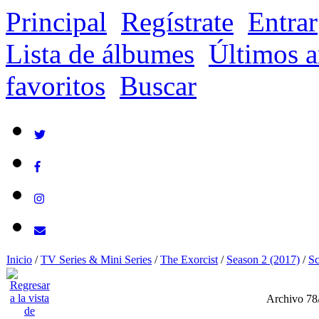
Principal
Regístrate
Entrar
Lista de álbumes
Últimos a
favoritos
Buscar
Inicio
/
TV Series & Mini Series
/
The Exorcist
/
Season 2 (2017)
/
Sc
Archivo 78