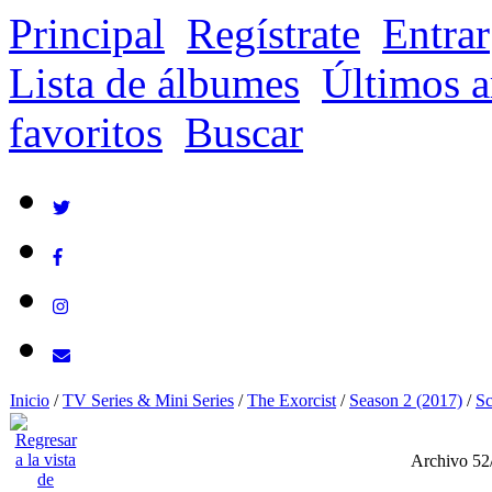
Principal
Regístrate
Entrar
Lista de álbumes
Últimos a
favoritos
Buscar
Inicio
/
TV Series & Mini Series
/
The Exorcist
/
Season 2 (2017)
/
Sc
Archivo 52