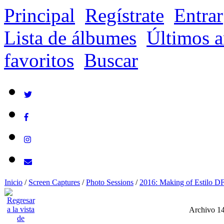
Principal
Regístrate
Entrar
Lista de álbumes
Últimos a
favoritos
Buscar
Inicio
/
Screen Captures
/
Photo Sessions
/
2016: Making of Estilo D
Archivo 1