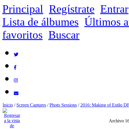
Principal
Regístrate
Entrar
Lista de álbumes
Últimos a
favoritos
Buscar
Inicio
/
Screen Captures
/
Photo Sessions
/
2016: Making of Estilo D
Archivo 1