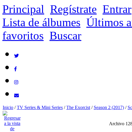
Principal
Regístrate
Entrar
Lista de álbumes
Últimos a
favoritos
Buscar
Inicio
/
TV Series & Mini Series
/
The Exorcist
/
Season 2 (2017)
/
Sc
Archivo 12