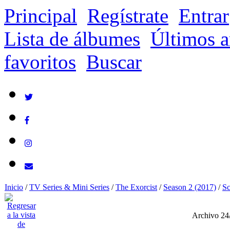
Principal
Regístrate
Entrar
Lista de álbumes
Últimos a
favoritos
Buscar
Inicio
/
TV Series & Mini Series
/
The Exorcist
/
Season 2 (2017)
/
Sc
Archivo 24