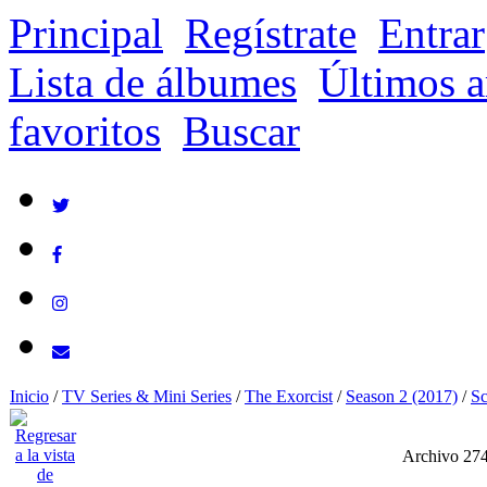
Principal
Regístrate
Entrar
Lista de álbumes
Últimos a
favoritos
Buscar
Inicio
/
TV Series & Mini Series
/
The Exorcist
/
Season 2 (2017)
/
Sc
Archivo 27