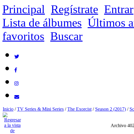
Principal
Regístrate
Entrar
Lista de álbumes
Últimos a
favoritos
Buscar
Inicio
/
TV Series & Mini Series
/
The Exorcist
/
Season 2 (2017)
/
Sc
Archivo 40