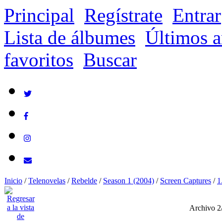
Principal
Regístrate
Entrar
Lista de álbumes
Últimos a
favoritos
Buscar
Inicio
/
Telenovelas
/
Rebelde
/
Season 1 (2004)
/
Screen Captures
/
1
Archivo 2