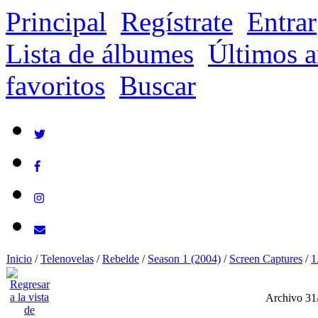
Principal
Regístrate
Entrar
Lista de álbumes
Últimos a
favoritos
Buscar
Inicio
/
Telenovelas
/
Rebelde
/
Season 1 (2004)
/
Screen Captures
/
1
Archivo 31