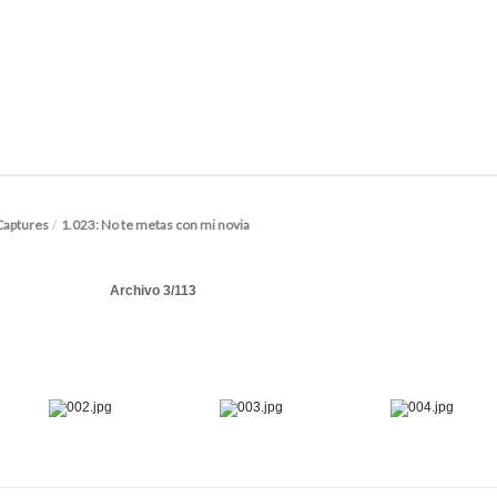
Captures
/
1.023: No te metas con mi novia
Archivo 3/113