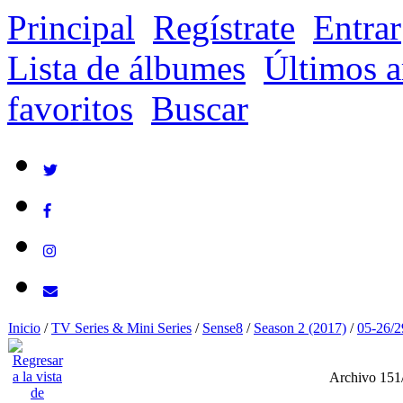
Principal
Regístrate
Entrar
Lista de álbumes
Últimos a
favoritos
Buscar
Inicio
/
TV Series & Mini Series
/
Sense8
/
Season 2 (2017)
/
05-26/2
Archivo 151