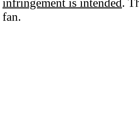
infringement is intended
. T
fan.