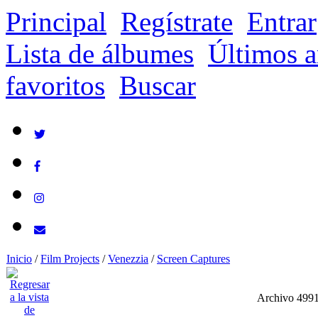
Principal
Regístrate
Entrar
Lista de álbumes
Últimos a
favoritos
Buscar
Inicio
/
Film Projects
/
Venezzia
/
Screen Captures
Archivo 499