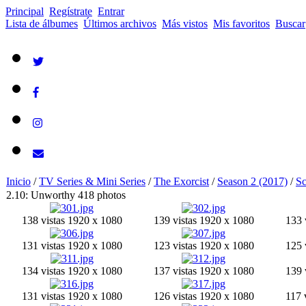
Principal
Regístrate
Entrar
Lista de álbumes
Últimos archivos
Más vistos
Mis favoritos
Buscar
Inicio
/
TV Series & Mini Series
/
The Exorcist
/
Season 2 (2017)
/
Sc
2.10: Unworthy
418 photos
138 vistas
1920 x 1080
139 vistas
1920 x 1080
133 
131 vistas
1920 x 1080
123 vistas
1920 x 1080
125 
134 vistas
1920 x 1080
137 vistas
1920 x 1080
139 
131 vistas
1920 x 1080
126 vistas
1920 x 1080
117 