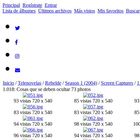
Principal
Regístrate
Entrar
Lista de álbumes
Últimos archivos
Más vistos
Mis favoritos
Buscar
Inicio
/
Telenovelas
/
Rebelde
/
Season 1 (2004)
/
Screen Captures
/
1
1.018: Cosas que se deben ocultar
73 photos
93 vistas
720 x 540
85 vistas
720 x 540
93 
83 vistas
720 x 540
83 vistas
720 x 540
85 
94 vistas
720 x 540
98 vistas
720 x 540
100
96 vistas
720 x 540
94 vistas
720 x 540
98 