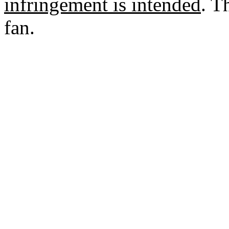
infringement is intended
. T
fan.