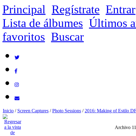
Principal
Regístrate
Entrar
Lista de álbumes
Últimos a
favoritos
Buscar
Inicio
/
Screen Captures
/
Photo Sessions
/
2016: Making of Estilo D
Archivo 11