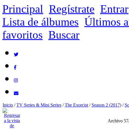
Principal
Regístrate
Entrar
Lista de álbumes
Últimos a
favoritos
Buscar
Inicio
/
TV Series & Mini Series
/
The Exorcist
/
Season 2 (2017)
/
Sc
Archivo 57