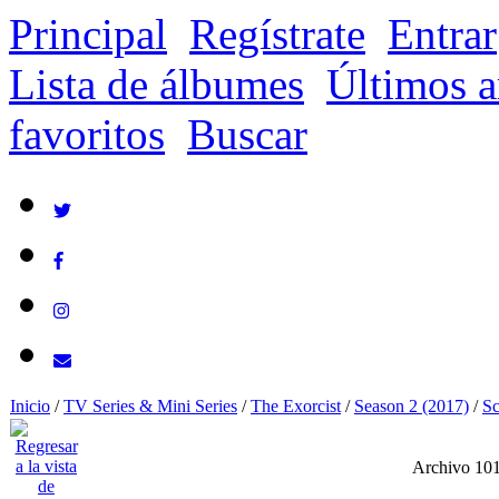
Principal
Regístrate
Entrar
Lista de álbumes
Últimos a
favoritos
Buscar
Inicio
/
TV Series & Mini Series
/
The Exorcist
/
Season 2 (2017)
/
Sc
Archivo 10