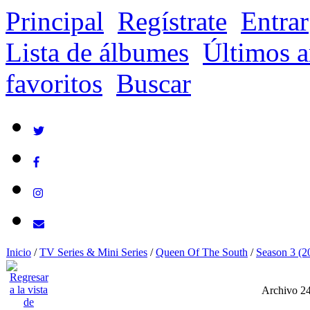
Principal
Regístrate
Entrar
Lista de álbumes
Últimos a
favoritos
Buscar
Inicio
/
TV Series & Mini Series
/
Queen Of The South
/
Season 3 (2
Archivo 2